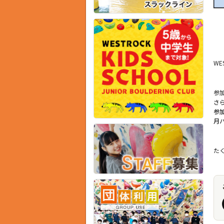
W
参
さ
参
月
た