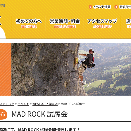
都内】
ストロック
>
イベント
>
WESTROCK 調布店
>
MAD ROCK 試履会
MAD ROCK 試履会
布店にて、MAD ROCK 試履会開催致します！