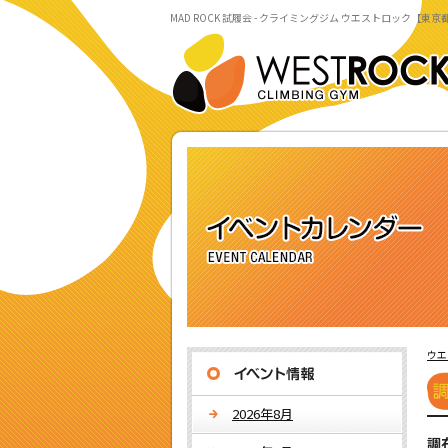
MAD ROCK 試履会 - クライミングジム ウエストロック【東京
ウエ
2026年8月
調