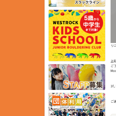
リニ
上
ご
Mo
1F
ご