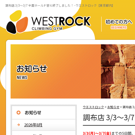
調布店 3/3～3/7 全面ホールド替え終了しました！ - ウエストロック【東京都内】
ウエストロック
>
お知らせ
>
調布店 
調布店 3/3～
2026年8月
3/3(月)～3/7(金)
までの5日間、