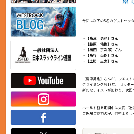
今回は以下の5名のゲストセッ
・【島津 勇也】さん
・【藤原 佑樹】さん
・【福田 宗次郎】さん
・【島谷 尚樹】さん
・【土肥 圭太】さん
【島津勇也】さんが、ウエスト
クライミング歴19年、 セッタ
新たなテイストが加わり、次回
ホールド替え期間中は大変ご迷
ご理解ご協力の程、何卒よろし