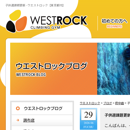
子供週課題更新 - ウエストロック【東京都内】
ウエストロック
>
ブログ
>
府中店
>
子
29
子供週課題更
調布店
2026 06
こんばんは、
FUCHU