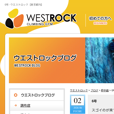
6号 - ウエストロック【東京都内】
ウエストロック
>
ブログ
>
府中店
>
6
02
6号
調布店
2026 06
スゴイのが来
FUCHU