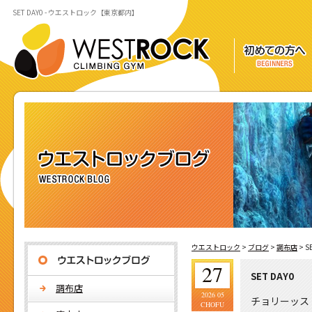
SET DAY0 - ウエストロック【東京都内】
ウエストロック
>
ブログ
>
調布店
>
S
27
SET DAY0
調布店
2026 05
チョリーッス
CHOFU